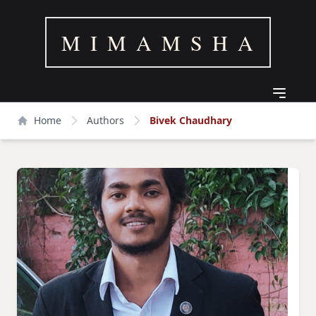
M I M A M S H A
Home
Authors
Bivek Chaudhary